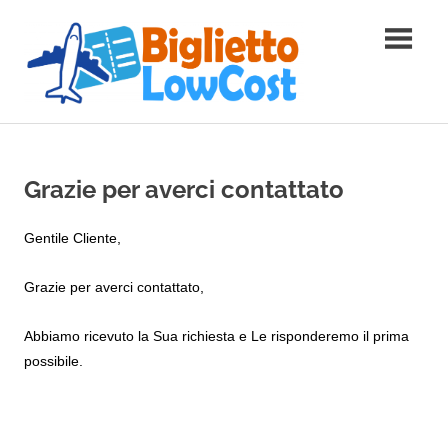
Skip
to
content
Bigliettolowcost.it
|
Grazie per averci contattato
Trova
Gentile Cliente,
il
Grazie per averci contattato,
tuo
Abbiamo ricevuto la Sua richiesta e Le risponderemo il prima
volo
possibile.
ideale!